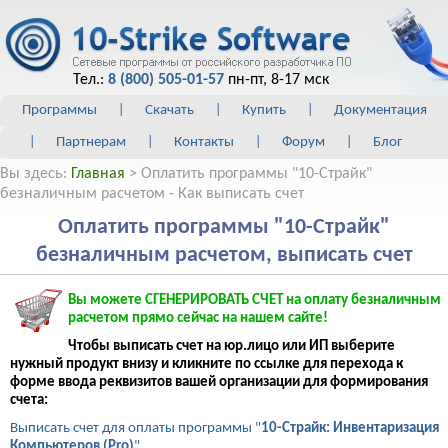
Тел.:
8 (800) 505-01-57
пн-пт, 8-17 мск
Программы
|
Скачать
|
Купить
|
Документация
|
Партнерам
|
Контакты
|
Форум
|
Блог
Вы здесь:
Главная
> Оплатить программы "10-Страйк"
безналичным расчетом - Как выписать счет
Оплатить программы "10-Страйк"
безналичным расчетом, выписать счет
Вы можете СГЕНЕРИРОВАТЬ СЧЕТ на оплату безналичным
расчетом прямо сейчас на нашем сайте!
Чтобы выписать счет на юр.лицо или ИП выберите
нужный продукт внизу и кликните по ссылке для перехода к
форме ввода реквизитов вашей организации для формирования
счета:
Выписать счет для оплаты программы "
10-Страйк: Инвентаризация
Компьютеров (Pro)
"