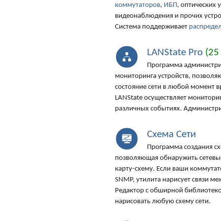
коммутаторов
,
ИБП
, оптических 
видеонаблюдения и прочих устро
Система поддерживает
распреде
LANState Pro
(25
Программа администри
мониторинга устройств, позволя
состояние сети в любой момент в
LANState осуществляет мониторин
различных событиях. Администри
Схема Сети
Программа создания сх
позволяющая обнаружить сетевые
карту-схему. Если ваши коммут
SNMP, утилита нарисует связи ме
Редактор с обширной библиотеко
нарисовать любую схему сети.