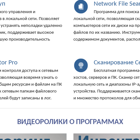
уп
Network File Sea
ого управления и
Программа для поиска 
в локальной сети. Позволяет
локальной сети, позволяющая с
 устранять неполадки удаленно
компьютеров сети их диски на п
фик, поддерживает высокое
файлов по их названию. Инструм
ошую производительность
содержимом документов, распол
tor Pro
Сканирование С
и контроля доступа к сетевым
Бесплатная программа-
зволяющая вовремя узнать о
хостов, серверов и ПК. Сканер с
бщим ресурсам и файлам на ПК
локальную сеть и диапазоны IP-
а к сетевым папкам файлового
устройства. Поддерживается ска
елей будут записаны в лог.
и множество протоколов для обн
ВИДЕОРОЛИКИ О ПРОГРАММАХ