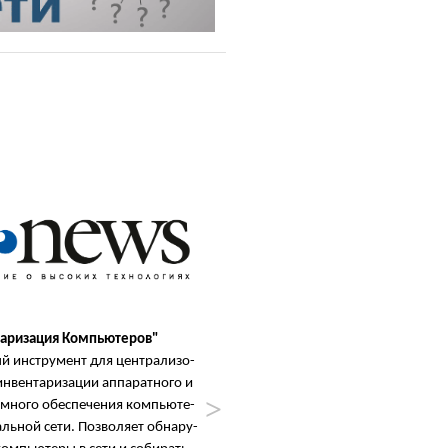
аризация Компьютеров"
"Инвентаризация Компьютеро
 ин­ст­ру­мент для цент­ра­ли­зо­
Лауреат награды "PC Magazin
н­вен­та­ри­за­ции ап­па­рат­но­го и
Лучшее ПО 2013 г."
м­но­го обес­пе­че­ния ком­пью­те­
"Удоб­ная сис­те­ма ин­вен­та­ри­за
ль­ной се­ти. По­зво­ля­ет об­на­ру­
ин­фра­струк­ту­ры, что осо­бен­но 