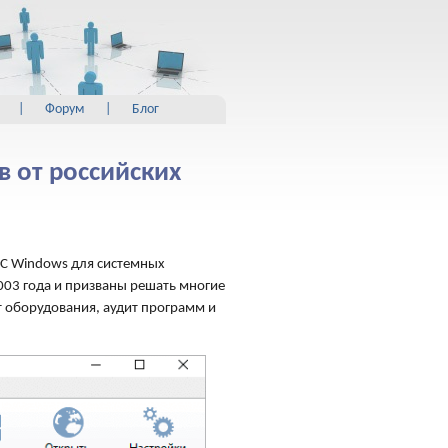
|
Форум
|
Блог
 от российских
ОС Windows для системных
003 года и призваны решать многие
т оборудования, аудит программ и
"Инвентаризация Компьютеро
позволяющая вести базу данных