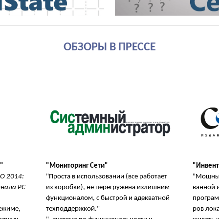
ОБЗОРЫ В ПРЕССЕ
"
"Мониторинг Сети"
"Инвент
О 2014:
"Прос­та в ис­поль­зо­ва­нии (все ра­бо­та­ет
"Мощ­ный
нала PC
из ко­роб­ки), не пе­ре­гру­же­на из­лиш­ним
ван­ной и
функ­ци­о­на­лом, с быст­рой и аде­кват­ной
про­грам­
е­жи­ме,
тех­под­держ­кой."
ров ло­ка