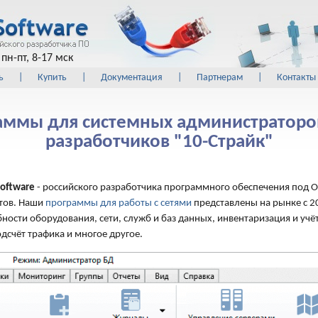
пн-пт, 8-17 мск
ь
|
Купить
|
Документация
|
Партнерам
|
Контакты
аммы для системных администраторов
разработчиков "10-Страйк"
Software
- российского разработчика программного обеспечения под 
тов. Наши
программы для работы с сетями
представлены на рынке с 2
ности оборудования, сети, служб и баз данных, инвентаризация и учё
одсчёт трафика и многое другое.