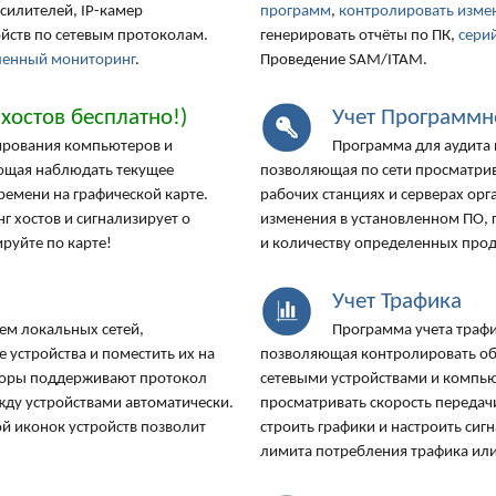
усилителей, IP-камер
программ
,
контролировать измен
йств по сетевым протоколам.
генерировать отчёты по ПК,
сери
ленный мониторинг
.
Проведение SAM/ITAM.
 хостов бесплатно!)
Учет Программн
рования компьютеров и
Программа для аудита 
ющая наблюдать текущее
позволяющая по сети просматрив
ремени на графической карте.
рабочих станциях и серверах ор
г хостов и сигнализирует о
изменения в установленном ПО, 
руйте по карте!
и количеству определенных прод
Учет Трафика
ем локальных сетей,
Программа учета трафи
 устройства и поместить их на
позволяющая контролировать о
аторы поддерживают протокол
сетевыми устройствами и компь
жду устройствами автоматически.
просматривать скорость передач
й иконок устройств позволит
строить графики и настроить си
лимита потребления трафика или