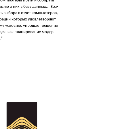
ом­пью­те­ры в се­ти и со­би­рать
в ком­па­ни­ях СМБ с их «зоо­пар
­цию о них в ба­зу дан­ных... Воз­
ру­до­ва­ния. Сис­те­ма фик­си­ру­ет
 вы­бо­ра в от­чет ком­пью­те­ров,
обо­ру­до­ва­ния, кон­фи­гу­ра­цию 
­ра­ции ко­то­рых удов­летво­ря­ют
сии ПО и ли­цен­зии. Од­на из са­
­му усло­вию, упро­ща­ет ре­ше­ние
лез­ных воз­мож­нос­тей — от­сле­
­дач, как пла­ни­ро­ва­ние мо­дер­
из­ме­не­ний в обо­ру­до­ва­нии, да
."
воз­мож­ность об­на­ру­жи­вать вы
строя, про­па­жу или под­ме­ну ко
ю­щих."