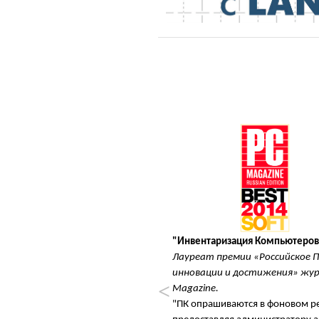
афика "
"Инвентаризация Компьютеров
е 2015 года английская версия
Лауреат премии «Российское П
ы заслужила награду -
инновации и достижения» жур
 конкурса "Network Computing
Magazine.
015" популярного
"ПК опра­ши­ва­ют­ся в фо­но­вом р