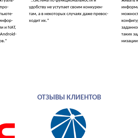
к­ту­аль­
"..сис­те­ма по функ­ци­о­наль­нос­ти и
жи­вать к
 про­
удобст­ву не усту­па­ет сво­им кон­ку­рен­
ин­фор­ма
пью­те­
там, а в не­ко­то­рых слу­ча­ях да­же пре­вос­
мож­ность
 ин­фор­
хо­дит их."
кон­фи­гу
ми и NAT,
за­дан­но
и Android-
та­ких за
ов."
ни­за­ции
ОТЗЫВЫ КЛИЕНТОВ