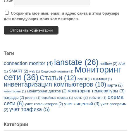
Сайт
Сохранить моё имя, email и адрес сайта в этом браузере
для последующих моих комментариев.
Теги
lanstate
(26)
connection monitor
(4)
netflow
(2)
SAM
Мониторинг
SMART
(2)
(1)
web
(1)
Видеонаблюдение
(1)
сети
(36)
Статьи
(12)
веб UI
(1)
выставки
(1)
инвентаризация компьютеров
(10)
карта
(2)
мониторинг температуры
(3)
мониторинг дисков
(2)
мониторинг
(1)
схема
награды
(2)
сеть
(2)
реестр
(1)
серийные номера
(1)
события
(1)
сети
(6)
учет лицензий
(3)
учет компьютеров
(2)
учет программ
учет трафика
(5)
(2)
Категории