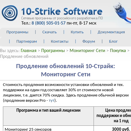
Тел.:
8 (800) 505-01-57
пн-пт, 8-17 мск
Программы
|
Скачать
|
Купить
|
Документация
|
Партнерам
|
Контакты
|
Форум
|
Блог
Вы здесь:
Главная
>
Программы
>
Мониторинг Сети
>
Покупка
>
Продление обновлений
Продление обновлений 10-Страйк:
Мониторинг Сети
Стоимость продления возможности установки обновлений и тех.
поддержки на один год составляет 30% от стоимости новой
лицензии, т.е. дается 70% скидка. Здесь продление обычной версии
(продление версии Pro -
тут
).
Программа и тип вашей лицензии
Цена продле
поддержки и обн
на 1 год
Мониторинг 25 сенсоров
3000 руб.