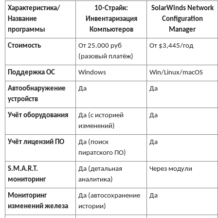
Характеристика/
10-Страйк:
SolarWinds Network
Название
Инвентаризация
Configuration
программы
Компьютеров
Manager
Стоимость
От 25.000 руб
От $3,445/год
(разовый платёж)
Поддержка ОС
Windows
Win/Linux/macOS
Автообнаружение
Да
Да
устройств
Учёт оборудования
Да (с историей
Да
изменений)
Учёт лицензий ПО
Да (поиск
Да
пиратского ПО)
S.M.A.R.T.
Да (детальная
Через модули
мониторинг
аналитика)
Мониторинг
Да (автосохранение
Да
изменений железа
истории)