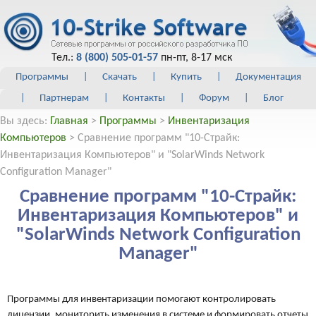
Тел.:
8 (800) 505-01-57
пн-пт, 8-17 мск
Программы
|
Скачать
|
Купить
|
Документация
|
Партнерам
|
Контакты
|
Форум
|
Блог
Вы здесь:
Главная
>
Программы
>
Инвентаризация
Компьютеров
> Сравнение программ "10-Страйк:
Инвентаризация Компьютеров" и "SolarWinds Network
Configuration Manager"
Сравнение программ "10-Страйк:
Инвентаризация Компьютеров" и
"SolarWinds Network Configuration
Manager"
Программы для инвентаризации помогают контролировать
лицензии, мониторить изменения в системе и формировать отчеты