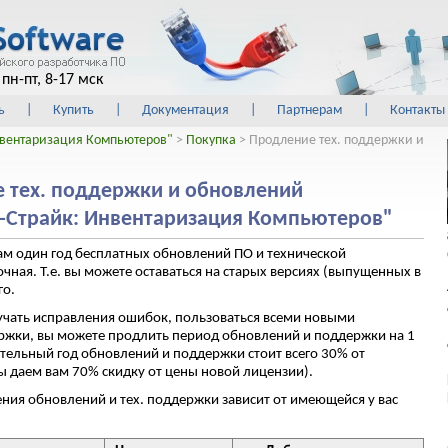
пн-пт, 8-17 мск
ь
|
Купить
|
Документация
|
Партнерам
|
Контакты
вентаризация Компьютеров"
>
Покупка
> Продление тех. поддержки и
 тех. поддержки и обновлений
-Страйк: Инвентаризация Компьютеров"
ам один год бесплатных обновлений ПО и технической
чная. Т.е. вы можете оставаться на старых версиях (выпущенных в
го.
учать исправления ошибок, пользоваться всеми новыми
ержки, вы можете продлить период обновлений и поддержки на 1
тельный год обновлений и поддержки стоит всего 30% от
мы даем вам 70% скидку от цены новой лицензии).
ния обновлений и тех. поддержки зависит от имеющейся у вас