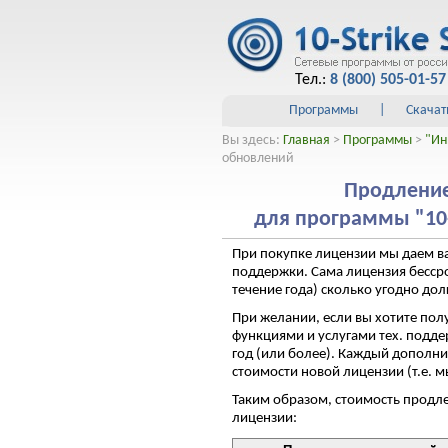
Тел.:
8 (800) 505-01-57
Программы
|
Скачат
Вы здесь:
Главная
>
Программы
>
"Ин
обновлений
Продление
для программы "10
При покупке лицензии мы даем в
поддержки. Сама лицензия бессро
течение года) сколько угодно дол
При желании, если вы хотите пол
функциями и услугами тех. подд
год (или более). Каждый дополни
стоимости новой лицензии (т.е. 
Таким образом, стоимость продле
лицензии: