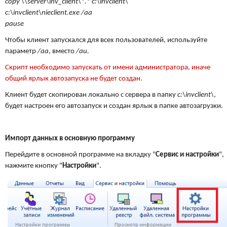
copy \\server\inv_client\*.* c:\invclient\
c:\invclient\nieclient.exe /aa
pause
Чтобы клиент запускался для всех пользователей, используйте
параметр
/аа
, вместо
/аu.
Скрипт необходимо запускать от имени администратора, иначе
общий ярлык автозапуска не будет создан.
Клиент будет скопирован локально с сервера в папку
c:\invclient\
,
будет настроен его автозапуск и создан ярлык в папке автозагрузки.
Импорт данных в основную программу
Перейдите в основной программе на вкладку "
Сервис и настройки
",
нажмите кнопку "
Настройки
".