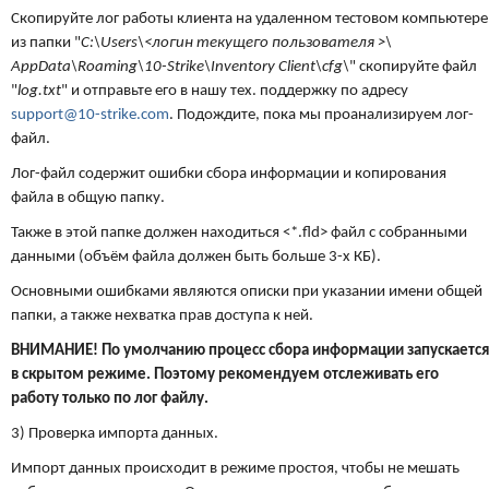
Скопируйте лог работы клиента на удаленном тестовом компьютере
из папки "
C:\Users\<логин текущего пользователя >\
AppData\Roaming\10-Strike\Inventory Client\cfg\
" скопируйте файл
"
log.txt
" и отправьте его в нашу тех. поддержку по адресу
support@10-strike.com
. Подождите, пока мы проанализируем лог-
файл.
Лог-файл содержит ошибки сбора информации и копирования
файла в общую папку.
Также в этой папке должен находиться <*.fld> файл с собранными
данными (объём файла должен быть больше 3-х КБ).
Основными ошибками являются описки при указании имени общей
папки, а также нехватка прав доступа к ней.
ВНИМАНИЕ! По умолчанию процесс сбора информации запускается
в скрытом режиме. Поэтому рекомендуем отслеживать его
работу только по лог файлу.
3) Проверка импорта данных.
Импорт данных происходит в режиме простоя, чтобы не мешать