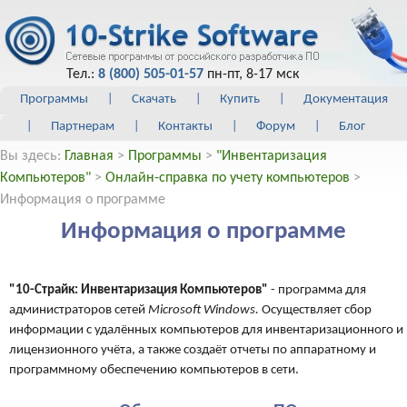
Тел.:
8 (800) 505-01-57
пн-пт, 8-17 мск
Программы
|
Скачать
|
Купить
|
Документация
|
Партнерам
|
Контакты
|
Форум
|
Блог
Вы здесь:
Главная
>
Программы
>
"Инвентаризация
Компьютеров"
>
Онлайн-справка по учету компьютеров
>
Информация о программе
Информация о программе
"10-Страйк: Инвентаризация Компьютеров"
- программа для
администраторов сетей
Microsoft Windows.
Осуществляет сбор
информации с удалённых компьютеров для инвентаризационного и
лицензионного учёта, а также создаёт отчеты по аппаратному и
программному обеспечению компьютеров в сети.