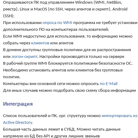
Опрашиваются ПК под управлением Windows (WMI, NetBios,
реестр), Linux и MacOS (по SSH, через агентов и скрипт), Android
(SSH);
При использовании
опроса по WMI
программа не требует установки
дополнительного ПО на компьютерах пользователей;
Если WMI недоступно для использования, то информацию можно
собрать через
клиентов
или агентов
В домене доступны групповые политики для их распространения
или
логон-скрипт
. Настройки производятся только на сервере
В рабочей группе WMI блокируется политиками безопасности ОС.
Необходимо установить агентов или клиентов без групповых
политик.
Компьютеры вне основной сети можно опросить
по E-Mail
Для иных случаев можно подобрать свою схему сбора информации
Интеграция
Список пользователей и ПК, орг. структуру можно
импортировать из
Active Directory.
Большая часть данных лежит в СУБД. Можно читать данные
напрямую из БД без API и других лишних звеньев